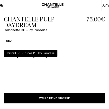
CHANTELLE PULP
75.00€
DAYDREAM
Balconette BH - Icy Paradise
NEU
Farbe
:
Icy Paradise
Pastell Bouquet
Grünes Paradies
Icy Paradise
WÄHLE DEINE GRÖSSE