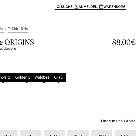
SUCHE
ANMELDEN
WARENKORB
ben" oder "Escape" um zur Hauptnavigation zurückzukehre
Hs
T-Shirt BHs
le ORIGINS
88.00€
Waldbeere
re
hwarz
Golden Beige
Waldbeere
Grau
Finde meine Größe
75 D
75 E
80 C
80 D
85 C
85 D