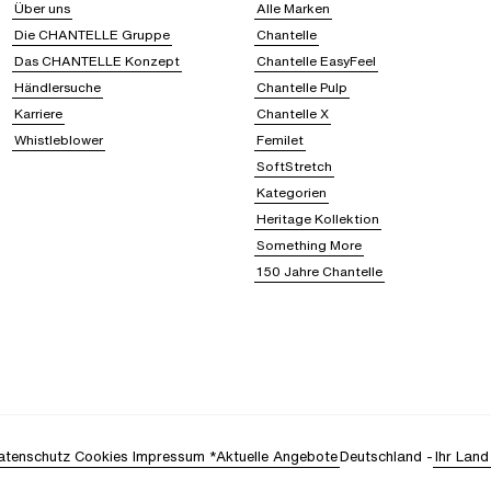
Über uns
Alle Marken
Die CHANTELLE Gruppe
Chantelle
Das CHANTELLE Konzept
Chantelle EasyFeel
Händlersuche
Chantelle Pulp
Karriere
Chantelle X
Whistleblower
Femilet
SoftStretch
Kategorien
Heritage Kollektion
Something More
150 Jahre Chantelle
atenschutz
Cookies
Impressum
*Aktuelle Angebote
Deutschland
-
Ihr Land