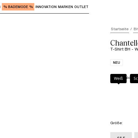
R
% BADEMODE %
INNOVATION
MARKEN
OUTLET
"Eingabe" zum Aufrufen der Untermenüs und "Pfeil nach o
Startseite
B
Chantel
T-Shirt BH - 
NEU
Farbe
:
Waldbee
Weiß
Sc
Größe
:
65 F