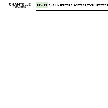
NEW IN
BHS
UNTERTEILE
SOFTSTRETCH
LIFEWEA
Verwende den "Pfeil nach unten" oder 