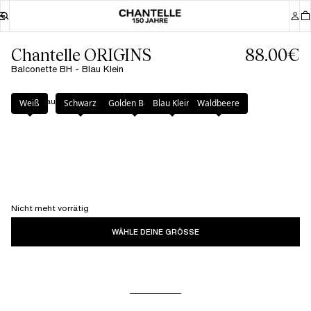
Chantelle ORIGINS
88.00€
Balconette BH - Blau Klein
Farbe
:
Blau Klein
Weiß
Schwarz
Golden Beige
Blau Klein
Waldbeere
Nicht meht vorrätig
WÄHLE DEINE GRÖSSE