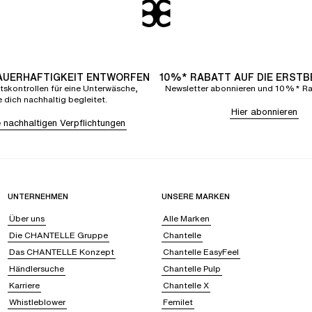
DAUERHAFTIGKEIT ENTWORFEN
10%* RABATT AUF DIE ERST
tskontrollen für eine Unterwäsche,
Newsletter abonnieren und 10%* Rab
e dich nachhaltig begleitet.
Hier abonnieren
 nachhaltigen Verpflichtungen
UNTERNEHMEN
UNSERE MARKEN
Über uns
Alle Marken
Die CHANTELLE Gruppe
Chantelle
Das CHANTELLE Konzept
Chantelle EasyFeel
Händlersuche
Chantelle Pulp
Karriere
Chantelle X
Whistleblower
Femilet