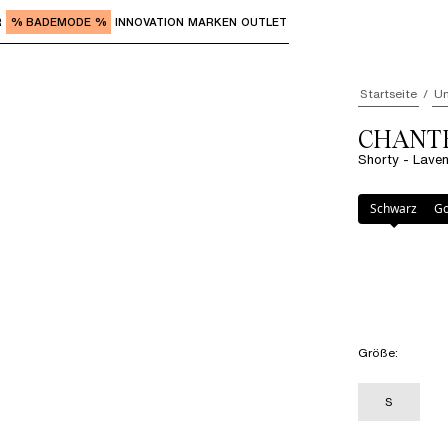
R
% BADEMODE %
INNOVATION
MARKEN
OUTLET
"Eingabe" zum Aufrufen der Untermenüs und "Pfeil nach o
Startseite
Un
CHANTE
Shorty - Laven
Farbe
:
Lavendel
Schwarz
Go
Größe
:
S