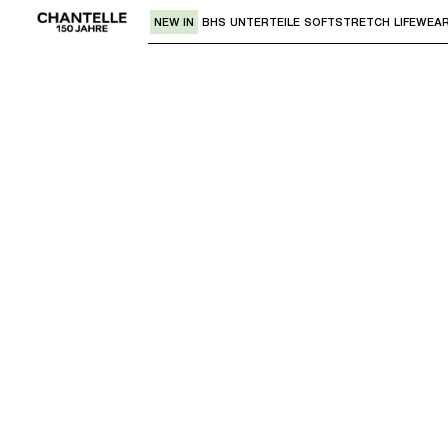
NEW IN
BHS
UNTERTEILE
SOFTSTRETCH
LIFEWEA
Verwende den "Pfeil nach unten" oder 