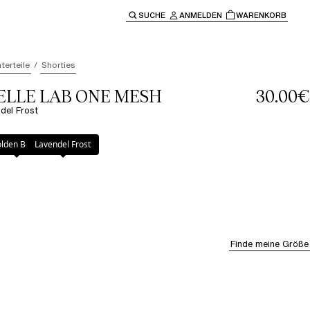
SUCHE
ANMELDEN
WARENKORB
ben" oder "Escape" um zur Hauptnavigation zurückzukehre
terteile
Shorties
LLE LAB ONE MESH
30.00€
del Frost
 Frost
lden Beige
Lavendel Frost
Finde meine Größe