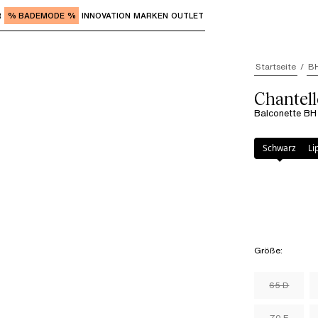
R
% BADEMODE %
INNOVATION
MARKEN
OUTLET
"Eingabe" zum Aufrufen der Untermenüs und "Pfeil nach o
Startseite
B
Chantel
Balconette BH 
Farbe
:
Lipstick
Schwarz
Li
Größe
:
65 D
70 E