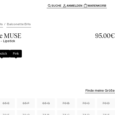
SUCHE
ANMELDEN
WARENKORB
ben" oder "Escape" um zur Hauptnavigation zurückzukehre
Hs
Balconette BHs
le MUSE
95.00€
- Lipstick
pstick
Pink
Finde meine Größe
65 E
65 F
65 G
70 B
70 C
70 D
70 F
70 G
75 B
75 C
75 D
75 E