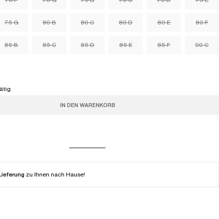
75 G
80 B
80 C
80 D
80 E
80 F
85 B
85 C
85 D
85 E
85 F
90 C
ätig
IN DEN WARENKORB
Lieferung
zu Ihnen nach Hause!