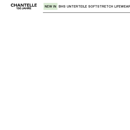
NEW IN
BHS
UNTERTEILE
SOFTSTRETCH
LIFEWEA
Verwende den "Pfeil nach unten" oder 