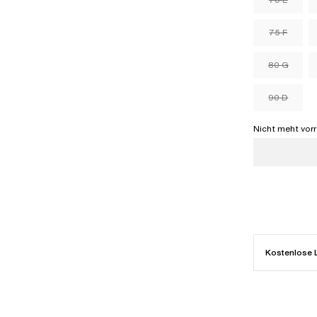
75 F
80 G
90 D
Nicht meht vorr
Kostenlose 