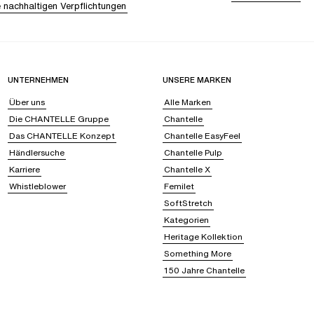
 nachhaltigen Verpflichtungen
UNTERNEHMEN
UNSERE MARKEN
Über uns
Alle Marken
Die CHANTELLE Gruppe
Chantelle
Das CHANTELLE Konzept
Chantelle EasyFeel
Händlersuche
Chantelle Pulp
Karriere
Chantelle X
Whistleblower
Femilet
SoftStretch
Kategorien
Heritage Kollektion
Something More
150 Jahre Chantelle