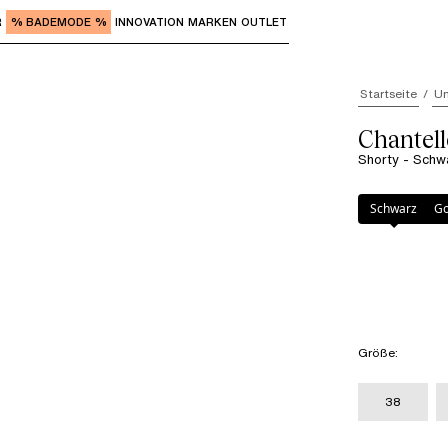
R
% BADEMODE %
INNOVATION
MARKEN
OUTLET
"Eingabe" zum Aufrufen der Untermenüs und "Pfeil nach o
Startseite
Un
Chantel
Shorty - Schw
Farbe
:
Schwarz
Schwarz
Go
Größe
:
38