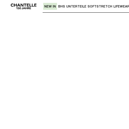
NEW IN
BHS
UNTERTEILE
SOFTSTRETCH
LIFEWEA
Verwende den "Pfeil nach unten" oder 