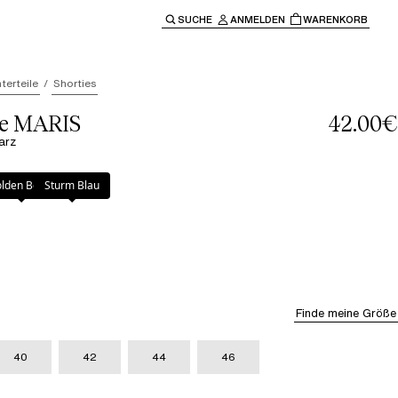
SUCHE
ANMELDEN
WARENKORB
ben" oder "Escape" um zur Hauptnavigation zurückzukehre
terteile
Shorties
le MARIS
42.00€
arz
lden Beige
Sturm Blau
Finde meine Größe
40
42
44
46