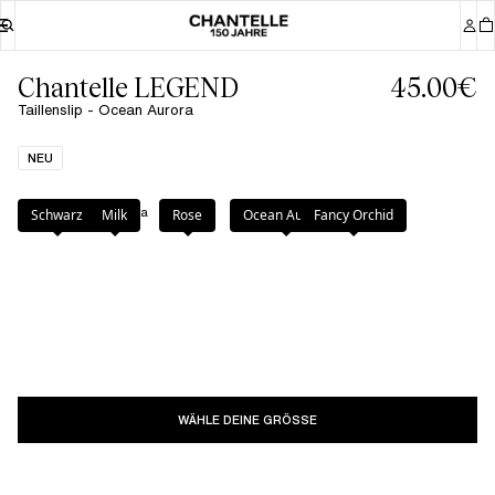
Chantelle LEGEND
45.00€
Taillenslip - Ocean Aurora
NEU
Farbe
:
Ocean Aurora
Schwarz
Milk
Rose
Ocean Aurora
Fancy Orchid
WÄHLE DEINE GRÖSSE