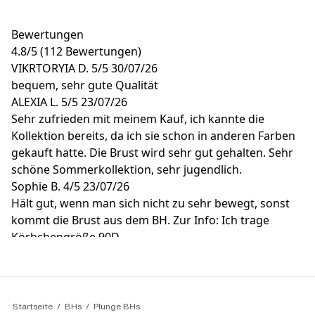
Bewertungen
4.8
/
5
(112 Bewertungen)
VIKRTORYIA D.
5/5
30/07/26
bequem, sehr gute Qualität
ALEXIA L.
5/5
23/07/26
Sehr zufrieden mit meinem Kauf, ich kannte die
Kollektion bereits, da ich sie schon in anderen Farben
gekauft hatte. Die Brust wird sehr gut gehalten. Sehr
schöne Sommerkollektion, sehr jugendlich.
Sophie B.
4/5
23/07/26
Hält gut, wenn man sich nicht zu sehr bewegt, sonst
kommt die Brust aus dem BH. Zur Info: Ich trage
Körbchengröße 90D.
ANNICK F.
4/5
23/07/26
Gut
MICHELE T.
5/5
20/07/26
Sehr zufrieden
Startseite
BHs
Plunge BHs