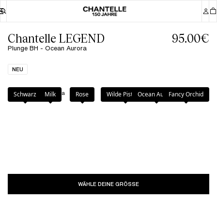
Chantelle LEGEND
95.00€
Plunge BH - Ocean Aurora
NEU
Farbe
:
Ocean Aurora
Schwarz
Milk
Rose
Wilde Pistazie
Ocean Aurora
Fancy Orchid
WÄHLE DEINE GRÖSSE