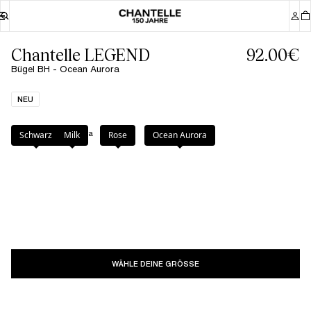
Chantelle LEGEND
92.00€
Bügel BH - Ocean Aurora
NEU
Farbe
:
Ocean Aurora
Schwarz
Milk
Rose
Ocean Aurora
WÄHLE DEINE GRÖSSE