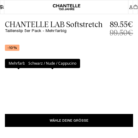
CHANTELLE LAB Softstretch
89.55€
Taillenslip 5er Pack - Mehrfarbig
99.50€
-10%
Farbe
:
Mehrfarbig
Mehrfarbig
Schwarz / Nude / Cappucino
WÄHLE DEINE GRÖSSE