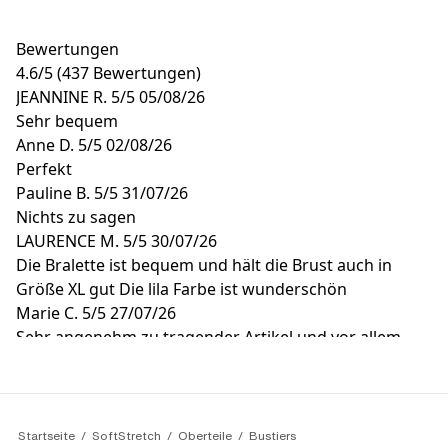
Bewertungen
4.6
/
5
(437 Bewertungen)
JEANNINE R.
5/5
05/08/26
Sehr bequem
Anne D.
5/5
02/08/26
Perfekt
Pauline B.
5/5
31/07/26
Nichts zu sagen
LAURENCE M.
5/5
30/07/26
Die Bralette ist bequem und hält die Brust auch in
Größe XL gut Die lila Farbe ist wunderschön
Marie C.
5/5
27/07/26
Sehr angenehm zu tragender Artikel und vor allem
völlig unsichtbar unter einem eng anliegenden T-Shirt.
Eine klare Empfehlung
Startseite
SoftStretch
Oberteile
Bustiers