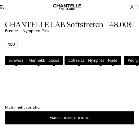
CHANTELLE LAB Softstretch
48.00€
Bustier - Nymphea Pink
NEU
Farbe
:
Nymphea Pink
Schwarz
Marineblau
Cocoa
Coffee Latte
Nymphea Pink
Nude
Peony 
Nicht meht vorrätig
WÄHLE DEINE GRÖSSE