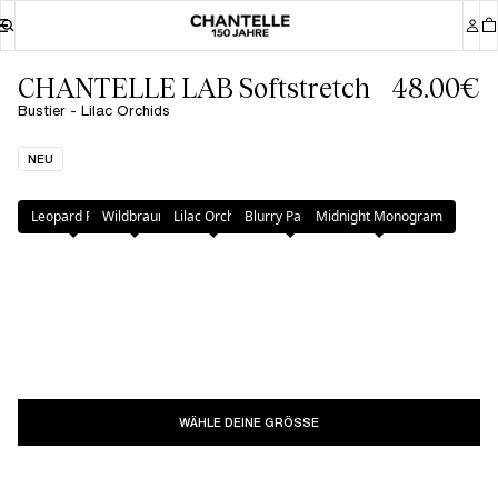
CHANTELLE LAB Softstretch
48.00€
Bustier - Lilac Orchids
NEU
Farbe
:
Lilac Orchids
Leopard Print
Wildbraun
Lilac Orchids
Blurry Panther
Midnight Monogram
WÄHLE DEINE GRÖSSE