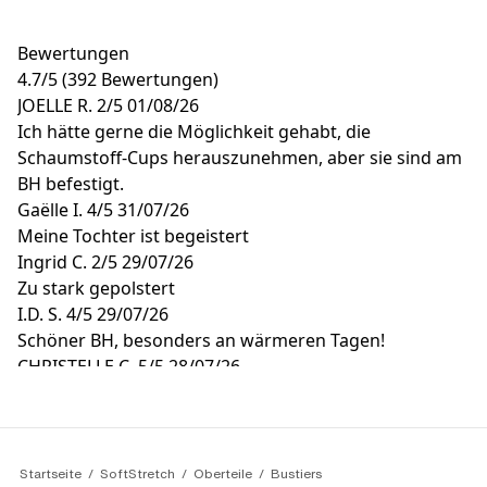
Bewertungen
4.7
/
5
(392 Bewertungen)
JOELLE R.
2/5
01/08/26
Ich hätte gerne die Möglichkeit gehabt, die
Schaumstoff-Cups herauszunehmen, aber sie sind am
BH befestigt.
Gaëlle I.
4/5
31/07/26
Meine Tochter ist begeistert
Ingrid C.
2/5
29/07/26
Zu stark gepolstert
I.D. S.
4/5
29/07/26
Schöner BH, besonders an wärmeren Tagen!
CHRISTELLE C.
5/5
28/07/26
Sehr schöner Stil und unglaublicher Komfort 😀
Startseite
SoftStretch
Oberteile
Bustiers