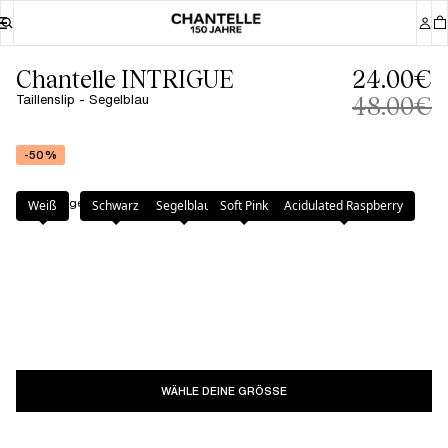
Chantelle INTRIGUE
24.00€
Taillenslip - Segelblau
48.00€
-50%
Farbe
:
Segelblau
Weiß
Schwarz
Segelblau
Soft Pink
Acidulated Raspberry
WÄHLE DEINE GRÖSSE