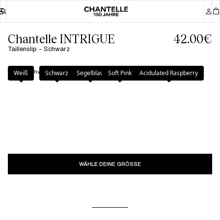
Chantelle INTRIGUE
42.00€
Taillenslip - Schwarz
Farbe
:
Schwarz
Weiß
Schwarz
Segelblau
Soft Pink
Acidulated Raspberry
WÄHLE DEINE GRÖSSE