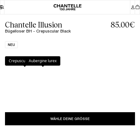
Chantelle Illusion
85.00€
Bügelloser BH - Crepuscular Black
NEU
Farbe
:
Crepuscular Black
Crepuscular Black
Aubergine lurex
WÄHLE DEINE GRÖSSE