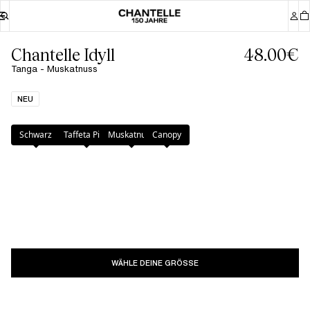
Chantelle Idyll
48.00€
Tanga - Muskatnuss
NEU
Farbe
:
Muskatnuss
Schwarz
Taffeta Pink
Muskatnuss
Canopy
WÄHLE DEINE GRÖSSE