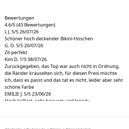
Bewertungen
4.6
/
5
(43 Bewertungen)
L J.
5/5
26/07/26
Schöner hoch deckender Bikini-Höschen
G. O.
5/5
20/07/26
Zit perfekt
Kim D.
1/5
08/07/26
Zurückgegeben, das Top war auch nicht in Ordnung,
die Ränder kräuselten sich, für diesen Preis möchte
ich, dass es passt und das tat es nicht, leider aber sehr
schöne Farbe
EMILIE J.
5/5
23/06/26
Hoch tailliert, sehr bequem und trendy
I. K.
5/5
16/06/26
Schönes Modell, hätte die Hose etwas höher sein
können.