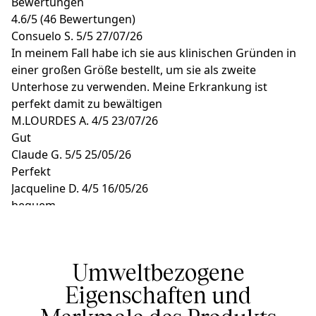
Bewertungen
4.6
/
5
(46 Bewertungen)
Consuelo S.
5/5
27/07/26
In meinem Fall habe ich sie aus klinischen Gründen in
einer großen Größe bestellt, um sie als zweite
Unterhose zu verwenden. Meine Erkrankung ist
perfekt damit zu bewältigen
M.LOURDES A.
4/5
23/07/26
Gut
Claude G.
5/5
25/05/26
Perfekt
Jacqueline D.
4/5
16/05/26
bequem
Rose-Marie C.
5/5
20/04/26
Sehr bequem
Umweltbezogene
Eigenschaften und