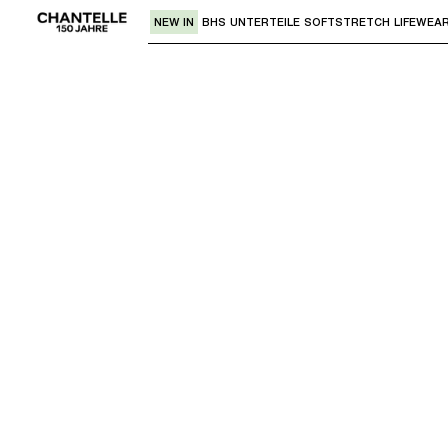
NEW IN
BHS
UNTERTEILE
SOFTSTRETCH
LIFEWEA
Verwende den "Pfeil nach unten" oder 