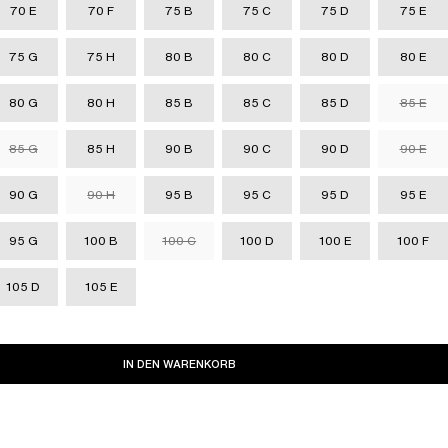
70 E
70 F
75 B
75 C
75 D
75 E
75 G
75 H
80 B
80 C
80 D
80 E
80 G
80 H
85 B
85 C
85 D
85 E
85 G
85 H
90 B
90 C
90 D
90 E
90 G
90 H
95 B
95 C
95 D
95 E
95 G
100 B
100 C
100 D
100 E
100 F
105 D
105 E
IN DEN WARENKORB