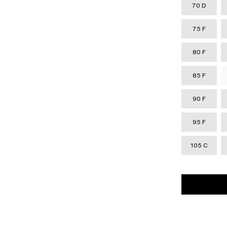
70 D
75 F
80 F
85 F
90 F
95 F
105 C