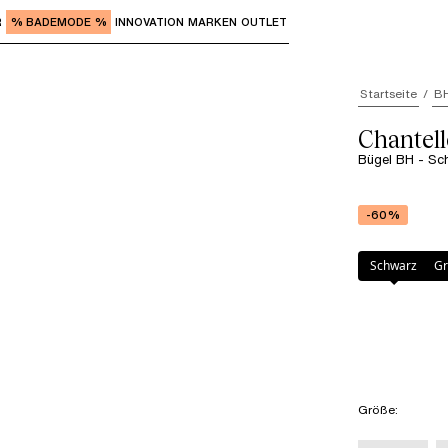
R
% BADEMODE %
INNOVATION
MARKEN
OUTLET
"Eingabe" zum Aufrufen der Untermenüs und "Pfeil nach o
Startseite
B
Chante
Bügel BH - Sc
-60%
Farbe
:
Schwarz
Schwarz
Gr
Größe
: