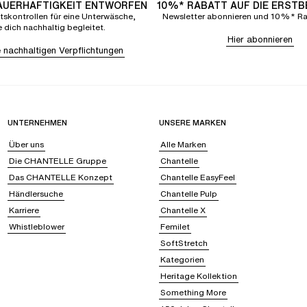
DAUERHAFTIGKEIT ENTWORFEN
10%* RABATT AUF DIE ERST
tskontrollen für eine Unterwäsche,
Newsletter abonnieren und 10%* Rab
e dich nachhaltig begleitet.
Hier abonnieren
 nachhaltigen Verpflichtungen
UNTERNEHMEN
UNSERE MARKEN
Über uns
Alle Marken
Die CHANTELLE Gruppe
Chantelle
Das CHANTELLE Konzept
Chantelle EasyFeel
Händlersuche
Chantelle Pulp
Karriere
Chantelle X
Whistleblower
Femilet
SoftStretch
Kategorien
Heritage Kollektion
Something More