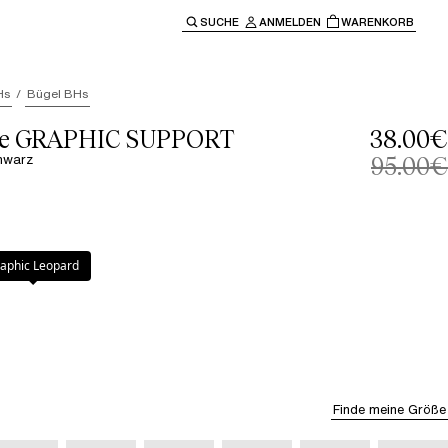
SUCHE
ANMELDEN
WARENKORB
ben" oder "Escape" um zur Hauptnavigation zurückzukehre
Hs
Bügel BHs
lle GRAPHIC SUPPORT
38.00€
hwarz
95.00€
aphic Leopard
Finde meine Größe