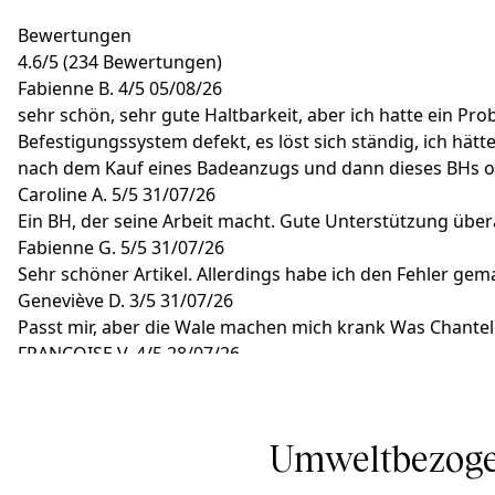
Bewertungen
4.6
/
5
(234 Bewertungen)
Fabienne B.
4/5
05/08/26
sehr schön, sehr gute Haltbarkeit, aber ich hatte ein Prob
Befestigungssystem defekt, es löst sich ständig, ich hätt
nach dem Kauf eines Badeanzugs und dann dieses BHs off
Caroline A.
5/5
31/07/26
Ein BH, der seine Arbeit macht. Gute Unterstützung übe
Fabienne G.
5/5
31/07/26
Sehr schöner Artikel. Allerdings habe ich den Fehler gem
Geneviève D.
3/5
31/07/26
Passt mir, aber die Wale machen mich krank Was Chantelle
FRANCOISE V.
4/5
28/07/26
Super schön
Umweltbezoge