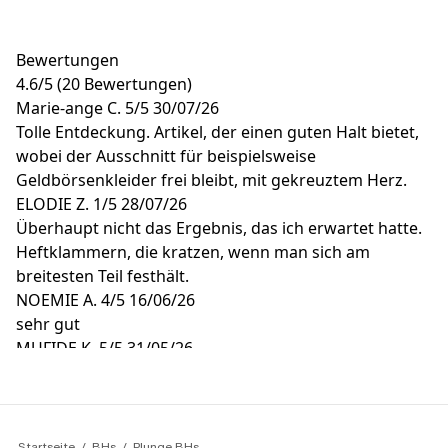
Bewertungen
4.6
/
5
(20 Bewertungen)
Marie-ange C.
5/5
30/07/26
Tolle Entdeckung. Artikel, der einen guten Halt bietet,
wobei der Ausschnitt für beispielsweise
Geldbörsenkleider frei bleibt, mit gekreuztem Herz.
ELODIE Z.
1/5
28/07/26
Überhaupt nicht das Ergebnis, das ich erwartet hatte.
Heftklammern, die kratzen, wenn man sich am
breitesten Teil festhält.
NOEMIE A.
4/5
16/06/26
sehr gut
MUFIDE K.
5/5
31/05/26
Komfort und Qualität
MUFIDE K.
5/5
31/05/26
Komfort und Qualität
Startseite
BHs
Plunge BHs