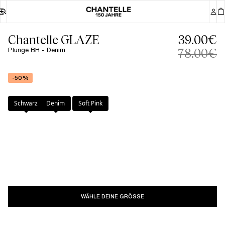
Chantelle GLAZE
39.00€
Plunge BH - Denim
78.00€
-50%
Farbe
:
Denim
Schwarz
Denim
Soft Pink
WÄHLE DEINE GRÖSSE