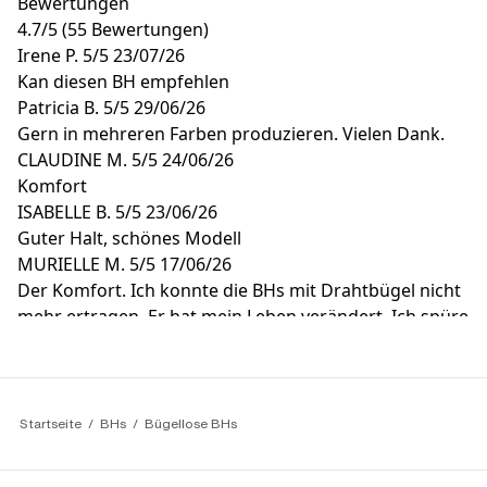
Bewertungen
4.7
/
5
(55 Bewertungen)
Irene P.
5/5
23/07/26
Kan diesen BH empfehlen
Patricia B.
5/5
29/06/26
Gern in mehreren Farben produzieren. Vielen Dank.
CLAUDINE M.
5/5
24/06/26
Komfort
ISABELLE B.
5/5
23/06/26
Guter Halt, schönes Modell
MURIELLE M.
5/5
17/06/26
Der Komfort. Ich konnte die BHs mit Drahtbügel nicht
mehr ertragen. Er hat mein Leben verändert. Ich spüre
ihn nicht einmal.
Startseite
BHs
Bügellose BHs