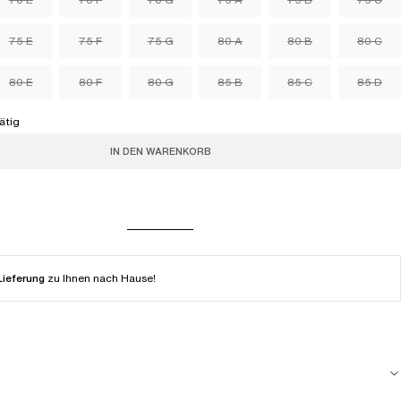
75 E
75 F
75 G
80 A
80 B
80 C
80 E
80 F
80 G
85 B
85 C
85 D
ätig
IN DEN WARENKORB
Lieferung
zu Ihnen nach Hause!