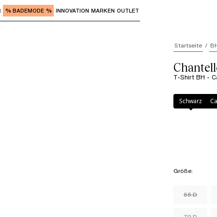
R
% BADEMODE %
INNOVATION
MARKEN
OUTLET
"Eingabe" zum Aufrufen der Untermenüs und "Pfeil nach o
Startseite
B
Chantel
T-Shirt BH - 
Farbe
:
Candy A
Schwarz
Ca
Größe
:
65 D
70 D