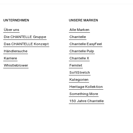
UNTERNEHMEN
UNSERE MARKEN
Über uns
Alle Marken
Die CHANTELLE Gruppe
Chantelle
Das CHANTELLE Konzept
Chantelle EasyFeel
Händlersuche
Chantelle Pulp
Karriere
Chantelle X
Whistleblower
Femilet
SoftStretch
Kategorien
Heritage Kollektion
Something More
150 Jahre Chantelle