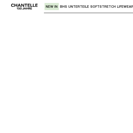
NEW IN
BHS
UNTERTEILE
SOFTSTRETCH
LIFEWEA
Verwende den "Pfeil nach unten" oder 