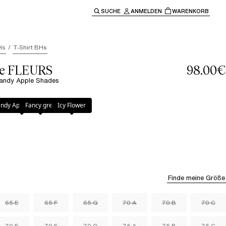
SUCHE
ANMELDEN
WARENKORB
ben" oder "Escape" um zur Hauptnavigation zurückzukehre
Hs
T-Shirt BHs
le FLEURS
98.00€
Candy Apple Shades
pple Shades
ndy Apple Shades
Fancy grey
Icy Flower
Finde meine Größe
65 E
65 F
65 G
70 A
70 B
70 C
70 E
70 F
70 G
75 A
75 B
75 C