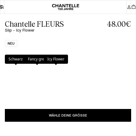
Chantelle FLEURS
48.00€
Slip - Icy Flower
NEU
Farbe
:
Icy Flower
Schwarz
Fancy grey
Icy Flower
WÄHLE DEINE GRÖSSE