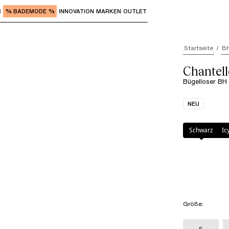
R
% BADEMODE %
INNOVATION
MARKEN
OUTLET
"Eingabe" zum Aufrufen der Untermenüs und "Pfeil nach o
Startseite
B
Chantel
Bügelloser BH 
NEU
Farbe
:
Icy Flowe
Schwarz
Ic
Größe
:
S