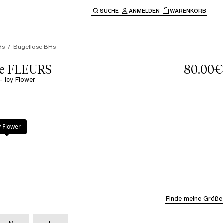
SUCHE
ANMELDEN
WARENKORB
ben" oder "Escape" um zur Hauptnavigation zurückzukehre
Hs
Bügellose BHs
le FLEURS
80.00€
- Icy Flower
r
y Flower
Finde meine Größe
M
L