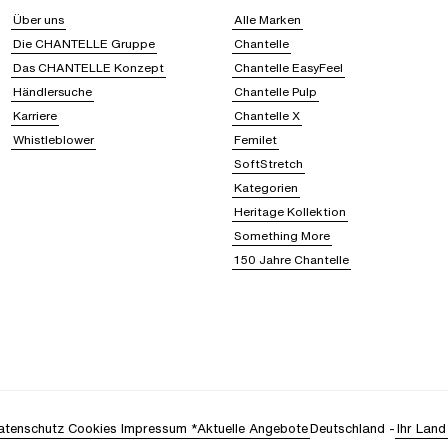
Über uns
Alle Marken
Die CHANTELLE Gruppe
Chantelle
Das CHANTELLE Konzept
Chantelle EasyFeel
Händlersuche
Chantelle Pulp
Karriere
Chantelle X
Whistleblower
Femilet
SoftStretch
Kategorien
Heritage Kollektion
Something More
150 Jahre Chantelle
atenschutz
Cookies
Impressum
*Aktuelle Angebote
Deutschland
-
Ihr Land