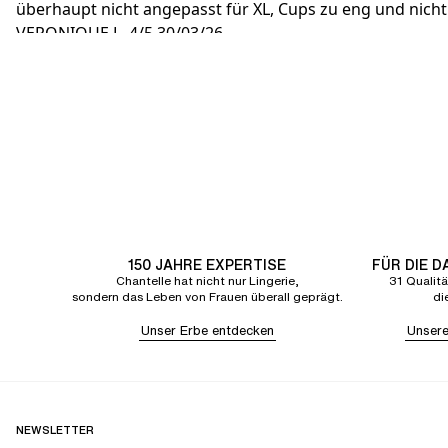
überhaupt nicht angepasst für XL, Cups zu eng und nic
VERONIQUE L.
4/5
30/03/26
Sehr bequem
150 JAHRE EXPERTISE
FÜR DIE 
Chantelle hat nicht nur Lingerie,
31 Qualitä
sondern das Leben von Frauen überall geprägt.
di
Unser Erbe entdecken
Unsere
NEWSLETTER