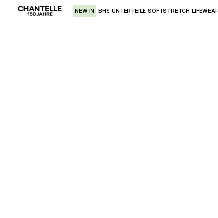
NEW IN
BHS
UNTERTEILE
SOFTSTRETCH
LIFEWEA
Verwende den "Pfeil nach unten" oder 