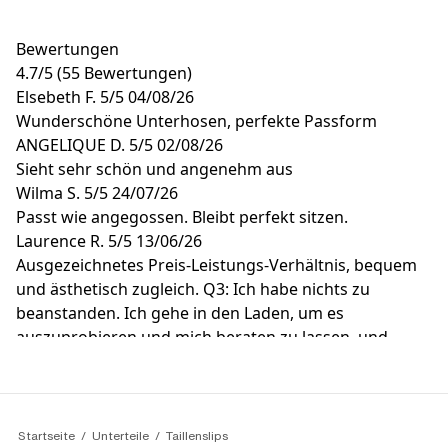
Bewertungen
4.7
/
5
(55 Bewertungen)
Elsebeth F.
5/5
04/08/26
Wunderschöne Unterhosen, perfekte Passform
ANGELIQUE D.
5/5
02/08/26
Sieht sehr schön und angenehm aus
Wilma S.
5/5
24/07/26
Passt wie angegossen. Bleibt perfekt sitzen.
Laurence R.
5/5
13/06/26
Ausgezeichnetes Preis-Leistungs-Verhältnis, bequem
und ästhetisch zugleich. Q3: Ich habe nichts zu
beanstanden. Ich gehe in den Laden, um es
auszuprobieren und mich beraten zu lassen, und
kaufe auch online, was ich kenne und um die
Angebote zu nutzen.
Laurence R.
5/5
13/06/26
Der Halt ist sehr gut und hinterlässt keine Spuren auf
Startseite
Unterteile
Taillenslips