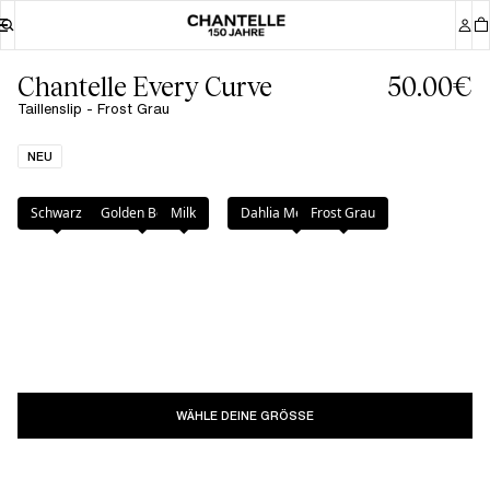
Chantelle Every Curve
50.00€
Taillenslip - Frost Grau
NEU
Farbe
:
Frost Grau
Schwarz
Golden Beige
Milk
Dahlia Mehrfarbig
Frost Grau
WÄHLE DEINE GRÖSSE