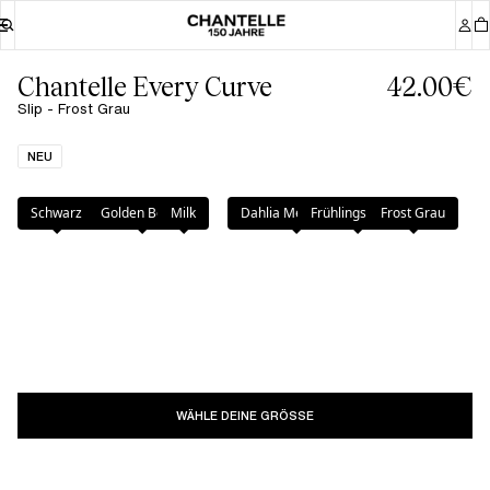
Chantelle Every Curve
42.00€
Slip - Frost Grau
NEU
Farbe
:
Frost Grau
Schwarz
Golden Beige
Milk
Dahlia Mehrfarbig
Frühlingsblume
Frost Grau
WÄHLE DEINE GRÖSSE