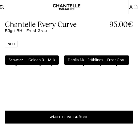
Chantelle Every Curve
95.00€
Bügel BH - Frost Grau
NEU
Farbe
:
Frost Grau
Schwarz
Golden Beige
Milk
Dahlia Mehrfarbig
Frühlingsblume
Frost Grau
WÄHLE DEINE GRÖSSE