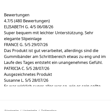
Bewertungen
4.7
/
5
(480 Bewertungen)
ELISABETH G.
4/5
06/08/26
Super bequem mit leichter Unterstützung. Sehr
elegante Slipeinlage
FRANCE G.
5/5
29/07/26
Das Produkt ist gut verarbeitet, allerdings sind die
Gummibänder am Schrittbereich etwas zu eng und im
Laufe des Tages entsteht ein unangenehmes Gefühl.
PATRICIA C.
5/5
28/07/26
Ausgezeichnetes Produkt
Susanne L.
5/5
28/07/26
Es war wirklich super, alles war so, wie es sein sollte
Helle R.
4/5
28/07/26
Köstliches Produkt
Startseite
Unterteile
Taillenslips