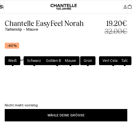
Chantelle EasyFeel Norah
19.20€
Taillenslip - Mauve
32.00€
-40%
Farbe
:
Mauve
Weiß
Schwarz
Golden Beige
Mauve
Grün
Vert Celadon
Talc
Nicht meht vorrätig
WÄHLE DEINE GRÖSSE