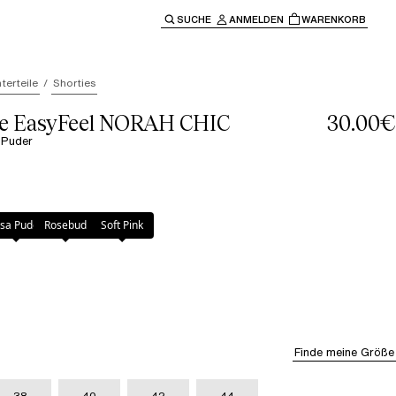
SUCHE
ANMELDEN
WARENKORB
ben" oder "Escape" um zur Hauptnavigation zurückzukehre
terteile
Shorties
le EasyFeel NORAH CHIC
30.00€
 Puder
der
sa Puder
Rosebud
Soft Pink
Finde meine Größe
38
40
42
44