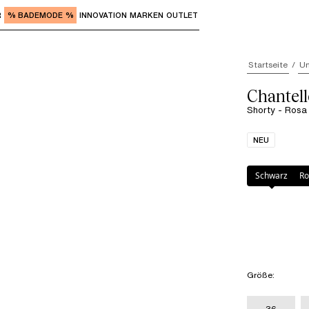
R
% BADEMODE %
INNOVATION
MARKEN
OUTLET
"Eingabe" zum Aufrufen der Untermenüs und "Pfeil nach o
Startseite
Un
Chantel
Shorty - Rosa
NEU
Farbe
:
Rosa Pu
Schwarz
Ro
Größe
:
36