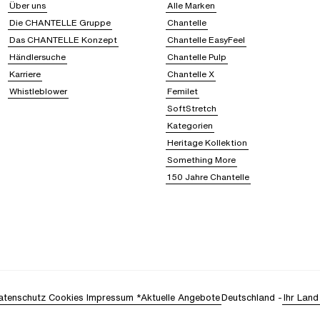
Über uns
Alle Marken
Die CHANTELLE Gruppe
Chantelle
Das CHANTELLE Konzept
Chantelle EasyFeel
Händlersuche
Chantelle Pulp
Karriere
Chantelle X
Whistleblower
Femilet
SoftStretch
Kategorien
Heritage Kollektion
Something More
150 Jahre Chantelle
atenschutz
Cookies
Impressum
*Aktuelle Angebote
Deutschland
-
Ihr Land