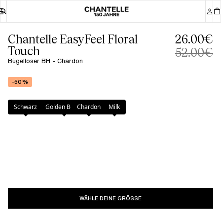
Chantelle EasyFeel Floral
26.00€
Touch
52.00€
Bügelloser BH - Chardon
-50%
Farbe
:
Chardon
Schwarz
Golden Beige
Chardon
Milk
WÄHLE DEINE GRÖSSE