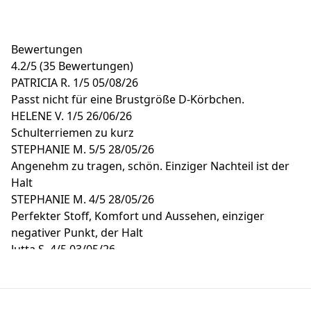
Bewertungen
4.2
/
5
(35 Bewertungen)
PATRICIA R.
1/5
05/08/26
Passt nicht für eine Brustgröße D-Körbchen.
HELENE V.
1/5
26/06/26
Schulterriemen zu kurz
STEPHANIE M.
5/5
28/05/26
Angenehm zu tragen, schön. Einziger Nachteil ist der
Halt
STEPHANIE M.
4/5
28/05/26
Perfekter Stoff, Komfort und Aussehen, einziger
negativer Punkt, der Halt
Jutta S.
4/5
03/05/26
Die Passform ist an sich schön, sitzt aber nicht so fest
wie erhofft. Die Brust bräuchte in der Mitte etwas
mehr Galt.