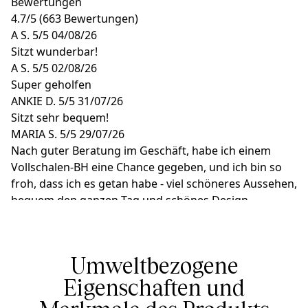
Bewertungen
4.7
/
5
(663 Bewertungen)
A S.
5/5
04/08/26
Sitzt wunderbar!
A S.
5/5
02/08/26
Super geholfen
ANKIE D.
5/5
31/07/26
Sitzt sehr bequem!
MARIA S.
5/5
29/07/26
Nach guter Beratung im Geschäft, habe ich einem
Vollschalen-BH eine Chance gegeben, und ich bin so
froh, dass ich es getan habe - viel schöneres Aussehen,
bequem den ganzen Tag und schönes Design.
YVONNE T.
5/5
28/07/26
Sehr schöner BH
Umweltbezogene
Eigenschaften und