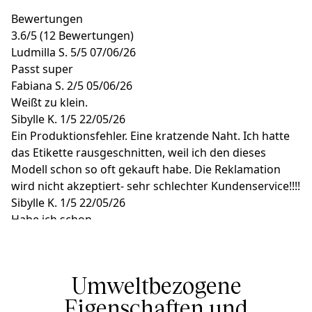
Bewertungen
3.6
/
5
(12 Bewertungen)
Ludmilla S.
5/5
07/06/26
Passt super
Fabiana S.
2/5
05/06/26
Weißt zu klein.
Sibylle K.
1/5
22/05/26
Ein Produktionsfehler. Eine kratzende Naht. Ich hatte
das Etikette rausgeschnitten, weil ich den dieses
Modell schon so oft gekauft habe. Die Reklamation
wird nicht akzeptiert- sehr schlechter Kundenservice!!!!
Sibylle K.
1/5
22/05/26
Habe ich schon
Grit U.
1/5
12/05/26
DER BH IST TOLL
Umweltbezogene
Eigenschaften und