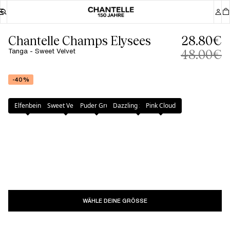
Chantelle Champs Elysees
28.80€
Tanga - Sweet Velvet
48.00€
-40%
Farbe
:
Sweet Velvet
Elfenbein
Sweet Velvet
Puder Grün
Dazzling Schwarz
Pink Cloud
WÄHLE DEINE GRÖSSE