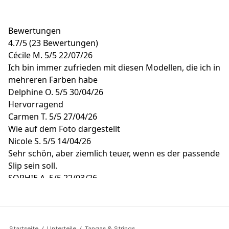
Bewertungen
4.7
/
5
(23 Bewertungen)
Cécile M.
5/5
22/07/26
Ich bin immer zufrieden mit diesen Modellen, die ich in
mehreren Farben habe
Delphine O.
5/5
30/04/26
Hervorragend
Carmen T.
5/5
27/04/26
Wie auf dem Foto dargestellt
Nicole S.
5/5
14/04/26
Sehr schön, aber ziemlich teuer, wenn es der passende
Slip sein soll.
SOPHIE A.
5/5
22/03/26
Elegant und bequem
Startseite
Unterteile
Tangas & Strings