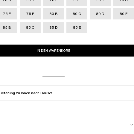
75 E
75 F
80 B
80 C
80 D
80 E
85 B
85 C
85 D
85 E
IN DEN WARENKORB
Lieferung
zu Ihnen nach Hause!