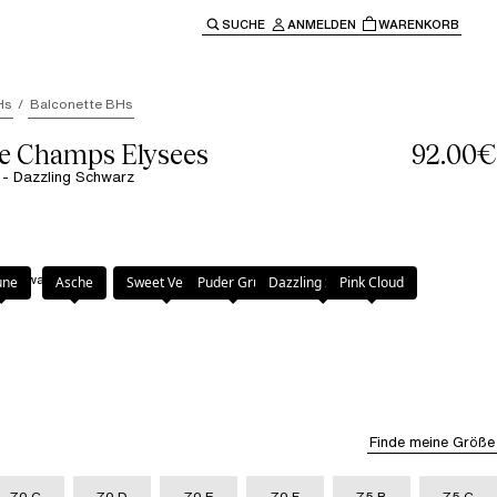
SUCHE
ANMELDEN
WARENKORB
ben" oder "Escape" um zur Hauptnavigation zurückzukehre
Hs
Balconette BHs
le Champs Elysees
92.00€
 - Dazzling Schwarz
 Schwarz
une
Asche
Sweet Velvet
Puder Grün
Dazzling Schwarz
Pink Cloud
Finde meine Größe
70 C
70 D
70 E
70 F
75 B
75 C