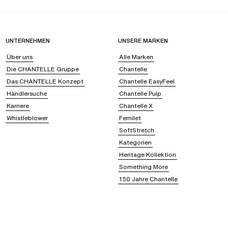
UNTERNEHMEN
UNSERE MARKEN
Über uns
Alle Marken
Die CHANTELLE Gruppe
Chantelle
Das CHANTELLE Konzept
Chantelle EasyFeel
Händlersuche
Chantelle Pulp
Karriere
Chantelle X
Whistleblower
Femilet
SoftStretch
Kategorien
Heritage Kollektion
Something More
150 Jahre Chantelle