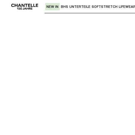
NEW IN
BHS
UNTERTEILE
SOFTSTRETCH
LIFEWEA
Verwende den "Pfeil nach unten" oder 