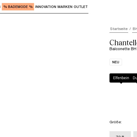
R
% BADEMODE %
INNOVATION
MARKEN
OUTLET
"Eingabe" zum Aufrufen der Untermenüs und "Pfeil nach o
Startseite
B
Chantel
Balconette BH
NEU
Farbe
:
Dazzling
Elfenbein
D
Größe
:
70 B