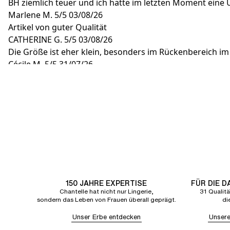
BH ziemlich teuer und ich hatte im letzten Moment ein
Marlene M.
5/5
03/08/26
Artikel von guter Qualität
CATHERINE G.
5/5
03/08/26
Die Größe ist eher klein, besonders im Rückenbereich im
Cécile M.
5/5
31/07/26
Ein Modell, das ich jedes Jahr in verschiedenen Farben wi
150 JAHRE EXPERTISE
FÜR DIE 
Chantelle hat nicht nur Lingerie,
31 Qualitä
sondern das Leben von Frauen überall geprägt.
di
Unser Erbe entdecken
Unsere