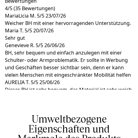
Bewertungen
4
/
5
(35 Bewertungen)
MariaLicia M.
5/5
23/07/26
Weicher BH mit einer hervorragenden Unterstützung.
Maria T.
5/5
20/07/26
Sehr gut
Genevieve R.
5/5
26/06/26
BH, sehr bequem und einfach anzulegen mit einer
Schulter- oder Armproblematik. Er sollte in Werbung
und Geschäften besser sichtbar sein, denn er kann
vielen Menschen mit eingeschränkter Mobilität helfen
AURELIA T.
5/5
25/06/26
Dieser BH ist sehr bequem, das Material ist sehr weich,
guter Halt, ich würde mir noch einen kaufen
Maryse B.
5/5
13/06/26
Der Frontverschluss ermöglicht es mir, den BH
Umweltbezogene
schmerzfrei zu schließen, trotz meiner Arthrose in den
Schultern
Eigenschaften und