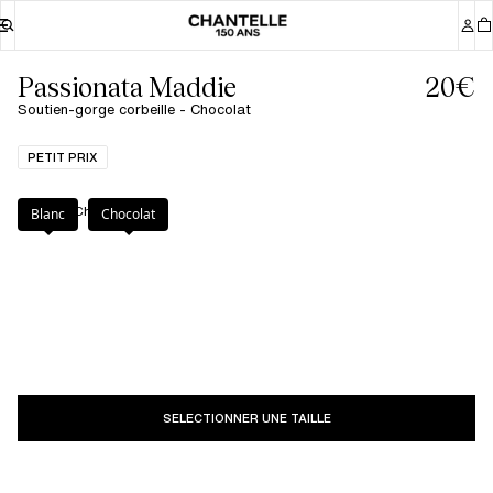
Passionata Maddie
20€
Soutien-gorge corbeille - Chocolat
PETIT PRIX
Couleur
:
Chocolat
Blanc
Chocolat
SELECTIONNER UNE TAILLE