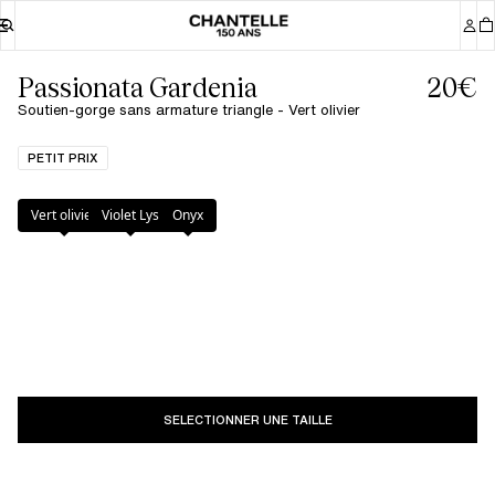
Passionata Gardenia
20€
Soutien-gorge sans armature triangle - Vert olivier
PETIT PRIX
Couleur
:
Vert olivier
Vert olivier
Violet Lys
Onyx
SELECTIONNER UNE TAILLE