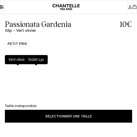
Passionata Gardenia
10€
Slip - Vert olivier
PETIT PRIX
Couleur
:
Vert olivier
Vert olivier
Violet Lys
Taille indisponible
SELECTIONNER UNE TAILLE