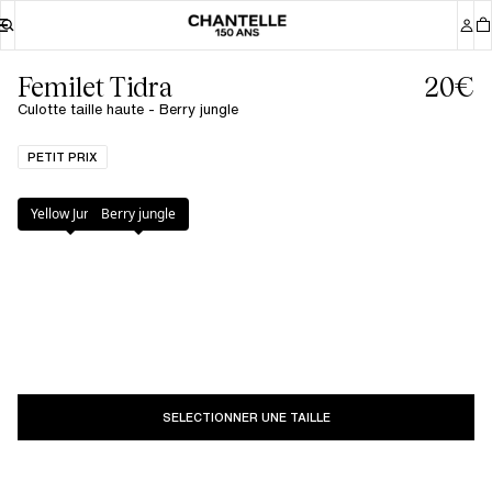
Femilet Tidra
20€
Culotte taille haute - Berry jungle
PETIT PRIX
Couleur
:
Berry jungle
Yellow Jungle
Berry jungle
SELECTIONNER UNE TAILLE