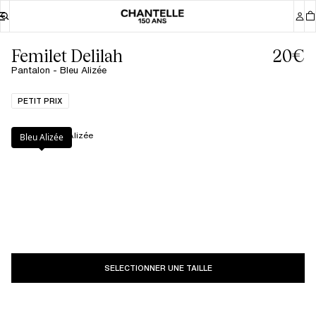
Femilet Delilah
20€
Pantalon - Bleu Alizée
PETIT PRIX
Couleur
:
Bleu Alizée
Bleu Alizée
SELECTIONNER UNE TAILLE