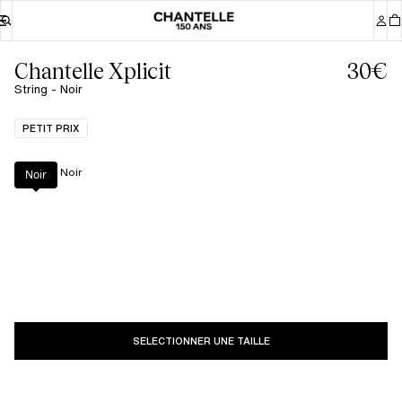
Chantelle Xplicit
30€
String - Noir
PETIT PRIX
Couleur
:
Noir
Noir
SELECTIONNER UNE TAILLE