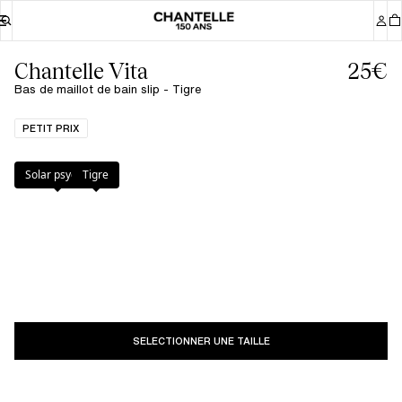
Chantelle Vita
25€
Bas de maillot de bain slip - Tigre
PETIT PRIX
Couleur
:
Tigre
Solar psyche
Tigre
SELECTIONNER UNE TAILLE