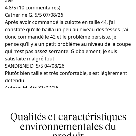
avis
4.8
/
5
(10 commentaires)
Catherine G.
5/5
07/08/26
Après avoir commandé la culotte en taille 44, j’ai
constaté qu’elle bailla un peu au niveau des fesses. J’ai
donc commandé le 42 et le problème persiste. Je
pense qu’il y a un petit problème au niveau de la coupe
qui n’est pas assez serrante. Globalement, je suis
satisfaite malgré tout.
SANDRINE D.
5/5
04/08/26
Plutôt bien taille et très confortable, s'est légèrement
detendu
Aubree M.
4/5
31/07/26
Confort
Linda V.
5/5
24/07/26
Bonne qualité, bon ajustement
Qualités et caractéristiques
GERDA E.
5/5
29/06/26
Superbe ensemble, le pantalon midi et le haut sont
environnementales du
magnifiques. Et le motif tigre est mon préféré