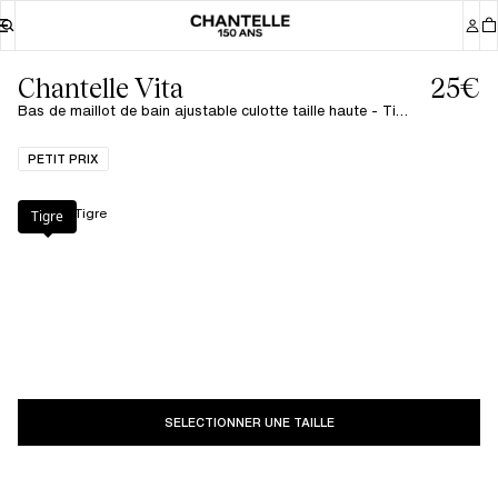
Chantelle Vita
25€
Bas de maillot de bain ajustable culotte taille haute - Tigre
PETIT PRIX
Couleur
:
Tigre
Tigre
SELECTIONNER UNE TAILLE