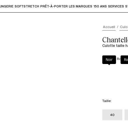
LINGERIE
SOFTSTRETCH
PRÊT-À-PORTER
LES MARQUES
150 ANS
SERVICES
S
accéder aux sous-menus et "Flèche haut" ou "Échap" pour rev
Accueil
Culo
Chantel
Culotte taille
Couleur
:
Rose a
Noir
Ro
Taille
:
40