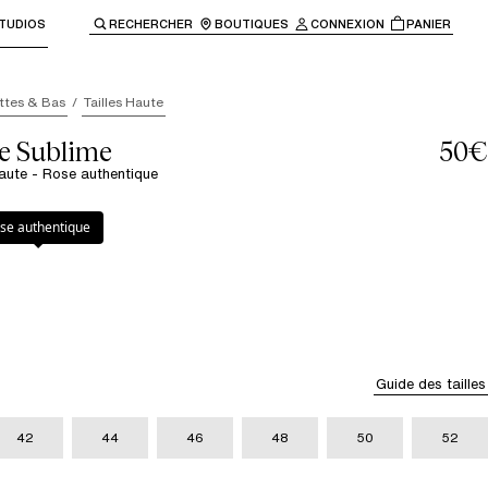
TUDIOS
RECHERCHER
BOUTIQUES
CONNEXION
PANIER
enir à la navigation principale.
ttes & Bas
Tailles Haute
le Sublime
50€
 haute - Rose authentique
uthentique
se authentique
Guide des tailles
42
44
46
48
50
52