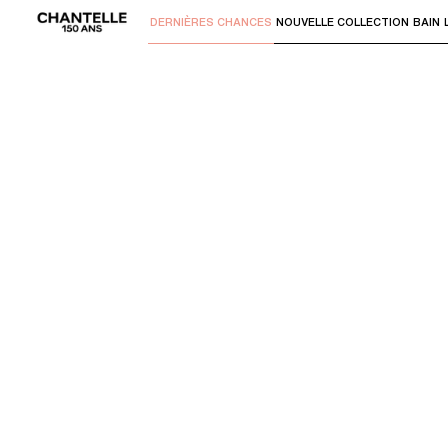
DERNIÈRES CHANCES
NOUVELLE COLLECTION
BAIN
Utilisez "Flèche bas" ou "Entrer" pour 