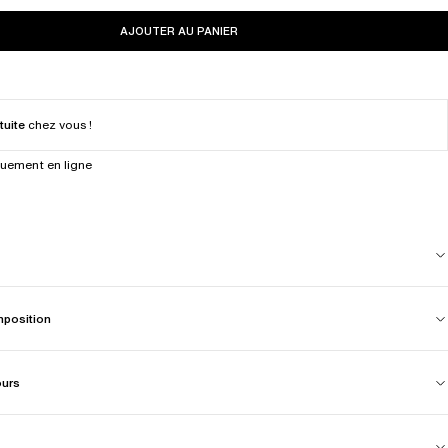
AJOUTER AU PANIER
tuite
chez vous !
quement en ligne
mposition
ours