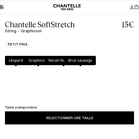
Chantelle SoftStretch
15€
String - Graphicool
PETIT PRIX
Couleur
:
Graphicool
Léopard
Graphicool
Norah Nude Print
Brun sauvage
Taille indisponible
SELECTIONNER UNE TAILLE