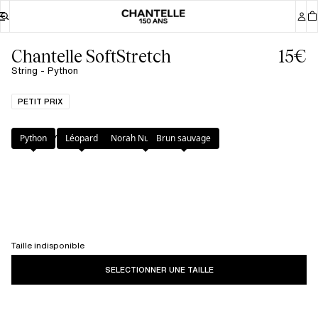
Chantelle SoftStretch
15€
String - Python
PETIT PRIX
Couleur
:
Python
Python
Léopard
Norah Nude Print
Brun sauvage
Taille indisponible
SELECTIONNER UNE TAILLE