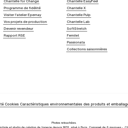
Chantelle for Change
Chantelle EasyFeel
Programme de fidélité
Chantelle X
Visiter l'atelier Epernay
Chantelle Pulp
Vos projets de production
Chantelle Lab
Devenir revendeur
SoftStretch
Rapport RSE
Femilet
Passionata
Collections saisonnières
ité
Cookies
Caractéristiques environnementales des produits et emballag
Photos retouchées.
iliale et studio de création de lingerie depuis 1876, situé à Paris. Composé de 6 marques -
Ch