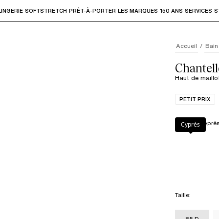
LINGERIE
SOFTSTRETCH
PRÊT-À-PORTER
LES MARQUES
150 ANS
SERVICES
S
accéder aux sous-menus et "Flèche haut" ou "Échap" pour rev
Accueil
Bain
Chantell
Haut de maillo
PETIT PRIX
Couleur
:
Cyprè
Cyprès
Taille
:
85 D