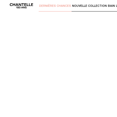
DERNIÈRES CHANCES
NOUVELLE COLLECTION
BAIN
Utilisez "Flèche bas" ou "Entrer" pour 