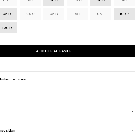
95 B
95 C
95 D
95 E
95 F
100 B
100 D
AJOUTER AU PANIER
tuite
chez vous !
mposition