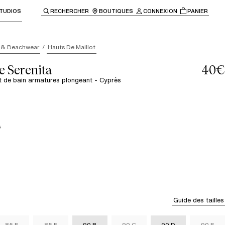
TUDIOS
RECHERCHER
BOUTIQUES
CONNEXION
PANIER
enir à la navigation principale.
 & Beachwear
Hauts De Maillot
e Serenita
40€
t de bain armatures plongeant - Cyprès
s
Guide des tailles
85 E
85 F
90 B
90 C
90 D
90 E