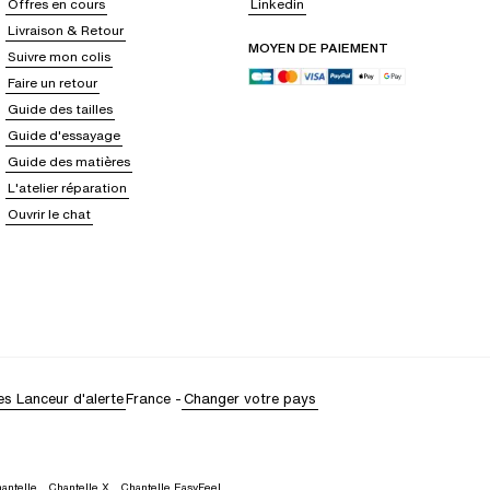
Offres en cours
Linkedin
Livraison & Retour
MOYEN DE PAIEMENT
Suivre mon colis
Faire un retour
Guide des tailles
Guide d'essayage
Guide des matières
L'atelier réparation
Ouvrir le chat
es
Lanceur d'alerte
France
-
Changer votre pays
antelle
,
Chantelle X
,
Chantelle EasyFeel