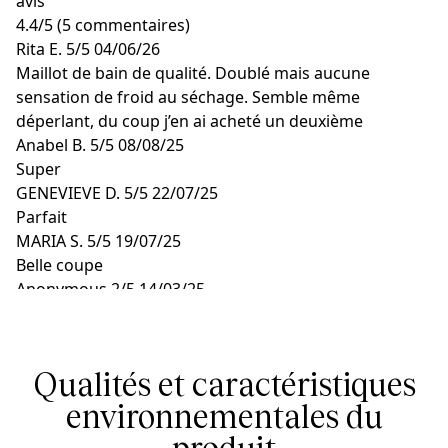
avis
4.4
/
5
(5 commentaires)
Rita E.
5/5
04/06/26
Maillot de bain de qualité. Doublé mais aucune
sensation de froid au séchage. Semble même
déperlant, du coup j’en ai acheté un deuxième
Anabel B.
5/5
08/08/25
Super
GENEVIEVE D.
5/5
22/07/25
Parfait
MARIA S.
5/5
19/07/25
Belle coupe
Anonymous
2/5
14/03/25
La doublure ressort au niveau de l entrejambe et des
bras
Qualités et caractéristiques
environnementales du