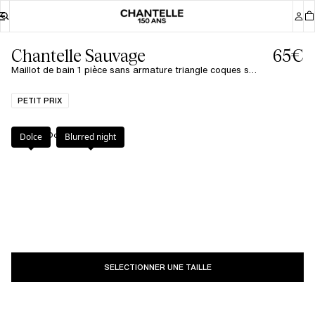
Chantelle Sauvage
65€
Maillot de bain 1 pièce sans armature triangle coques spacer - Dolce
PETIT PRIX
Couleur
:
Dolce
Dolce
Blurred night
SELECTIONNER UNE TAILLE