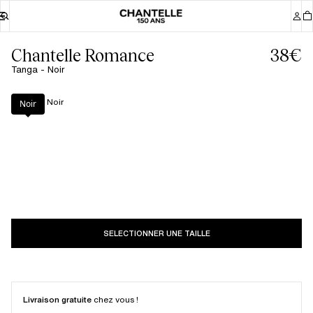
Chantelle Romance
38€
Tanga - Noir
Couleur
:
Noir
Noir
SELECTIONNER UNE TAILLE
Livraison gratuite
chez vous !