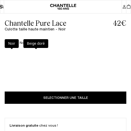
Chantelle Pure Lace
42€
Culotte taille haute maintien - Noir
Couleur
:
Noir
Noir
Beige doré
SELECTIONNER UNE TAILLE
Livraison gratuite
chez vous !